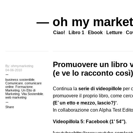
— oh my market
Ciao!
Libro 1
Ebook
Letture
Co
Promuovere un libro vi
By: ohmymarketing
04-06-2010
(e ve lo racconto così)
business sostenibile
,
Comunicare
,
comunicare
online
,
Formazione
,
Continua la
serie di videopillole
per c
Marketing
,
Un Etto di
Marketing
,
Vita Sostenibile
,
promuovere il proprio libro, come cerco
web marketing
(E’ un etto e mezzo, lascio?)
“.
Share
In collaborazione con Alpha Test Edito
Videopillola 5: Facebook (1′ 54″).