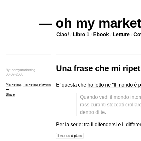
— oh my market
Ciao!
Libro 1
Ebook
Letture
Co
Una frase che mi ripe
By: ohmymarketing
08-07-2008
E’ questa che
ho letto ne “Il mondo è p
Marketing
,
marketing e lavoro
Share
Quando vedi il mondo intorno
rassicuranti steccati crolla
dentro di te.
Per la serie: tra il difendersi e il diffe
il mondo è piatto