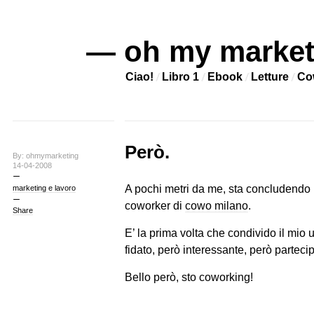
— oh my market
Ciao!
Libro 1
Ebook
Letture
Co
Però.
By: ohmymarketing
14-04-2008
A pochi metri da me, sta concludendo l
marketing e lavoro
coworker di
cowo milano
.
Share
E’ la prima volta che condivido il mio 
fidato, però interessante, però partecip
Bello però, sto coworking!