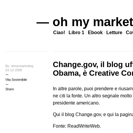
— oh my market
Ciao!
Libro 1
Ebook
Letture
Co
Change.gov, il blog uf
By: ohmymarketing
03-12-2008
Obama, è Creative C
Vita Sostenibile
In altre parole, puoi prendere e riusar
Share
ne citi la fonte. Un altro segnale molto
presidente americano.
Qui
il blog Change.gov, e
qui
la pagina
Fonte:
ReadWriteWeb
.